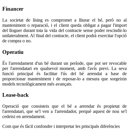
Financer
La societat de lísing es compromet a lliurar el bé, però no al
manteniment o reparació, i el client queda obligat a pagar l'import
del lloguer durant tota la vida del contracte sense poder rescindir-lo
unilateralment. Al final del contracte, el client podrà exercitar l'opció
de compra o no.
Operatiu
És l'arrendament d'un bé durant un període, que pot ser revocable
per l'arrendatari en qualsevol moment, amb l'avís previ. La seva
funció principal és facilitar l'ús del bé arrendat a base de
proporcionar manteniment i de reposar-lo a mesura que sorgeixin
models tecnològicament més avançats.
Lease-back
Operació que consisteix que el bé a arrendar és propietat de
l'arrendatari, que se'l ven a l'arrendador, perquè aquest de nou se'l
cedeixi en arrendament.
Com que és fàcil confondre i interpretar les principals diferències