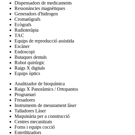
Dispensadors de medicaments
Ressonàncies magnètiques
Generadors d'hidrogen
Cromatògrafs
Ecògrafs
Radioteràpia
TAC
Equips de reproducció assistida
Escàner
Endoscopi
Butaques dentals
Robot quirúrgic
Raigs X digitals
Equips òptics
Analitzador de bioquímica
Raigs X Panoràmics / Ortopantos
Programari
Fresadores
Instruments de mesurament làser
Talladores Làser
Maquinària per a construcció
Centres mecanitzats
Forns i equips cocció
Esterilitzadors