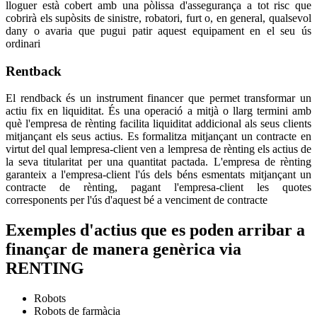
lloguer està cobert amb una pòlissa d'assegurança a tot risc que
cobrirà els supòsits de sinistre, robatori, furt o, en general, qualsevol
dany o avaria que pugui patir aquest equipament en el seu ús
ordinari
Rentback
El rendback és un instrument financer que permet transformar un
actiu fix en liquiditat. És una operació a mitjà o llarg termini amb
què l'empresa de rènting facilita liquiditat addicional als seus clients
mitjançant els seus actius. Es formalitza mitjançant un contracte en
virtut del qual lempresa-client ven a lempresa de rènting els actius de
la seva titularitat per una quantitat pactada. L'empresa de rènting
garanteix a l'empresa-client l'ús dels béns esmentats mitjançant un
contracte de rènting, pagant l'empresa-client les quotes
corresponents per l'ús d'aquest bé a venciment de contracte
Exemples d'actius que es poden arribar a
finançar de manera genèrica via
RENTING
Robots
Robots de farmàcia