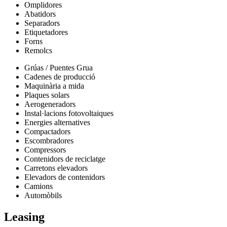
Omplidores
Abatidors
Separadors
Etiquetadores
Forns
Remolcs
Grúas / Puentes Grua
Cadenes de producció
Maquinària a mida
Plaques solars
Aerogeneradors
Instal·lacions fotovoltaiques
Energies alternatives
Compactadors
Escombradores
Compressors
Contenidors de reciclatge
Carretons elevadors
Elevadors de contenidors
Camions
Automòbils
Leasing