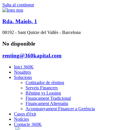
Salta al contingut
Rda. Maiols, 1
08192 - Sant Quirze del Vallès - Barcelona
No disponible
renting@360kapital.com
Inici 360K
Nosaltres
Solucions
Cotitzador de rènting
Serveis Financers
Rènting vs Leasing
Finançament Tradicional
Finançament Alternatiu
Acompanyament Financer a Gerència
Casos d'èxit
Notícies
Contacte 360K