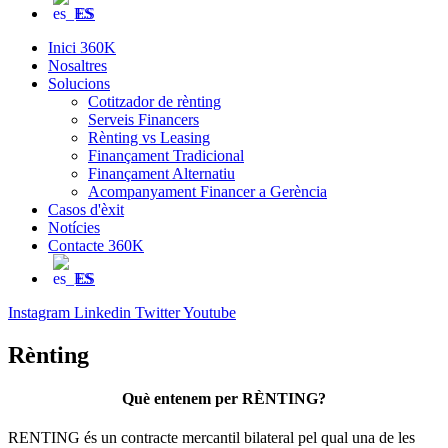
ES
Inici 360K
Nosaltres
Solucions
Cotitzador de rènting
Serveis Financers
Rènting vs Leasing
Finançament Tradicional
Finançament Alternatiu
Acompanyament Financer a Gerència
Casos d'èxit
Notícies
Contacte 360K
ES
Instagram
Linkedin
Twitter
Youtube
Rènting
Què entenem per RÈNTING?
RENTING és un contracte mercantil bilateral pel qual una de les